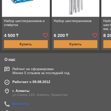
Набор шестигранников и
Набор шестигранников
Набо
отвёрток
шест
мм,
окон
4 500
6 200
8 2
₸
₸
KIN
Купить
Купить
О нас
Рейтинг не сформирован
Менее 5 отзывов за последний год
Работает с 09.08.2012
г. Алматы
ул.Саина 12А, Алматы, Казахстан
Контакты