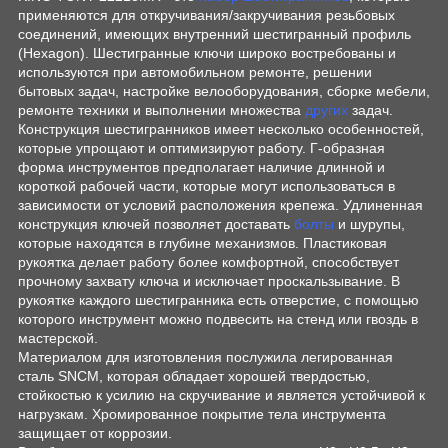
применяются для откручивания/закручивания резьбовых
соединений, имеющих внутренний шестигранный профиль
(Hexagon). Шестигранные ключи широко востребованы и
используются при автомобильном ремонте, решении
бытовых задач, настройке велооборудования, сборке мебели,
ремонте техники и выполнении множества
других
задач.
Конструкция шестигранников имеет несколько особенностей,
которые упрощают и оптимизируют работу. Г-образная
форма инструментов предполагает наличие длинной и
короткой рабочей части, которые могут использоваться в
зависимости от условий расположения крепежа. Удлиненная
конструкция ключей позволяет доставать
болты
и шурупы,
которые находятся в глубине механизмов. Пластиковая
рукоятка делает работу более комфортной, способствует
прочному захвату ключа и исключает проскальзывание. В
рукоятке каждого шестигранника есть отверстие, с помощью
которого инструмент можно подвесить на стенд или гвоздь в
мастерской.
Материалом для изготовления послужила легированная
сталь SNCM, которая обладает хорошей твердостью,
стойкостью к усилию на скручивание и является устойчивой к
нагрузкам. Хромированное покрытие тела инструмента
защищает от коррозии.