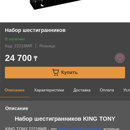
Набор шестигранников
В наличии
Код: 22218MR
Розница
24 700
₸
Купить
Описание
Характеристики
Доставка
Оплата
Усл
Описание
Набор шестигранников KING TONY
KING TONY 22218MR - это
набор шестигранников
, которые