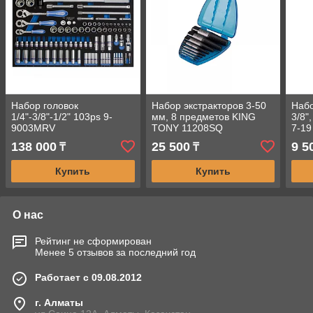
Набор головок
Набор экстракторов 3-50
Набо
1/4"-3/8"-1/2" 103рs 9-
мм, 8 предметов KING
3/8"
9003MRV
TONY 11208SQ
7-19
KIN
138 000
25 500
9 5
₸
₸
Купить
Купить
О нас
Рейтинг не сформирован
Менее 5 отзывов за последний год
Работает с 09.08.2012
г. Алматы