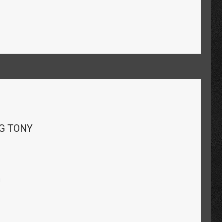
NG TONY
м