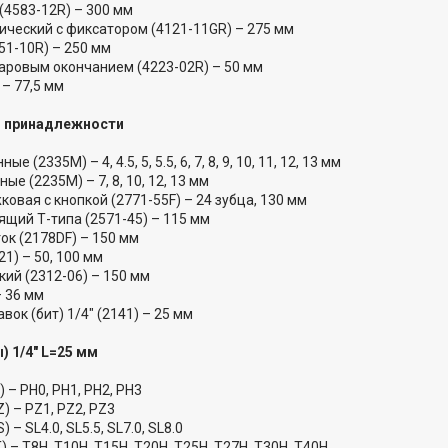
(4583-12R) – 300 мм
ический с фиксатором (4121-11GR) – 275 мм
51-10R) – 250 мм
аровым окончанием (4223-02R) – 50 мм
 – 77,5 мм
 и принадлежности
е (2335M) – 4, 4.5, 5, 5.5, 6, 7, 8, 9, 10, 11, 12, 13 мм
ые (2235M) – 7, 8, 10, 12, 13 мм
овая с кнопкой (2771-55F) – 24 зубца, 130 мм
ящий Т-типа (2571-45) – 115 мм
ок (2178DF) – 150 мм
1) – 50, 100 мм
кий (2312-06) – 150 мм
– 36 мм
ок (бит) 1/4" (2141) – 25 мм
) 1/4" L=25 мм
) – PH0, PH1, PH2, PH3
) – PZ1, PZ2, PZ3
– SL4.0, SL5.5, SL7.0, SL8.0
 – T8H, T10H, T15H, T20H, T25H, T27H, T30H, T40H