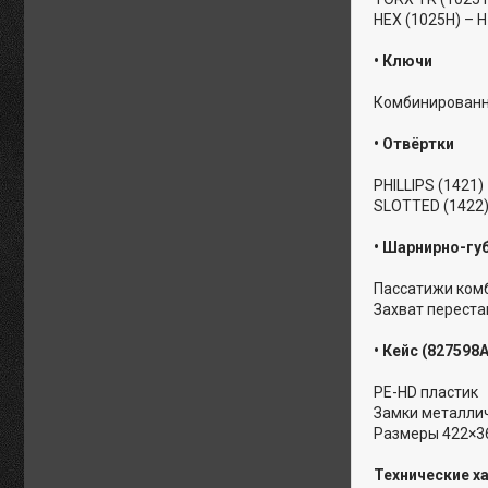
HEX (1025H) – H1.
• Ключи
Комбинированные 
• Отвёртки
PHILLIPS (1421)
SLOTTED (1422)
• Шарнирно-гу
Пассатижи комб
Захват переста
• Кейс (827598
PE-HD пластик
Замки металлич
Размеры 422×3
Технические х