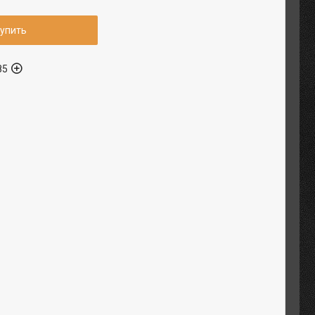
упить
85