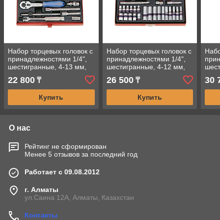
Набор торцевых головок с
Набор торцевых головок с
Набо
принадлежностями 1/4",
принадлежностями 1/4",
прин
шестигранные, 4-13 мм,
шестигранные, 4-12 мм,
шест
19 предметов KING TONY
26 предметов KING TONY
31 
22 800
26 500
30 
₸
₸
2521MR
2526MR
253
Купить
Купить
О нас
Рейтинг не сформирован
Менее 5 отзывов за последний год
Работает с 09.08.2012
г. Алматы
ул.Саина 12А, Алматы, Казахстан
Контакты