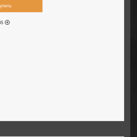
упить
85