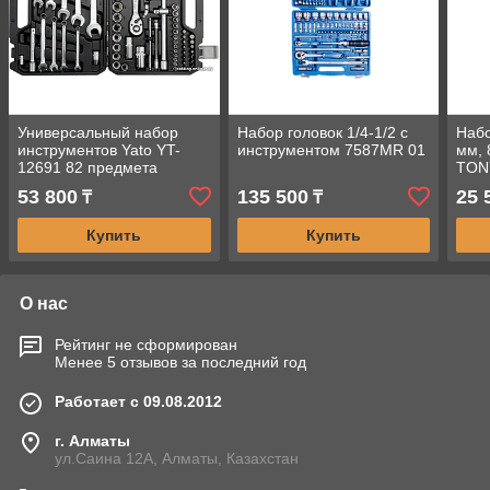
Универсальный набор
Набор головок 1/4-1/2 с
Набо
инструментов Yato YT-
инструментом 7587MR 01
мм, 
12691 82 предмета
TON
53 800
135 500
25 
₸
₸
Купить
Купить
О нас
Рейтинг не сформирован
Менее 5 отзывов за последний год
Работает с 09.08.2012
г. Алматы
ул.Саина 12А, Алматы, Казахстан