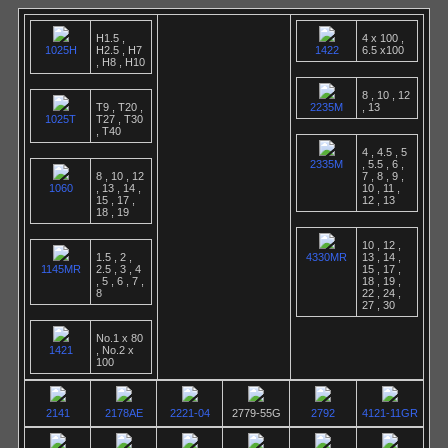
H1.5 ,
4 x 100 ,
1025H
H2.5 , H7
1422
6.5 x100
, H8 , H10
8 , 10 , 12
T9 , T20 ,
2235M
, 13
1025T
T27 , T30
, T40
4 , 4.5 , 5
2335M
, 5.5 , 6 ,
8 , 10 , 12
7 , 8 , 9 ,
1060
, 13 , 14 ,
10 , 11 ,
15 , 17 ,
12 , 13
18 , 19
10 , 12 ,
1.5 , 2 ,
4330MR
13 , 14 ,
1145MR
2.5 , 3 , 4
15 , 17 ,
, 5 , 6 , 7 ,
18 , 19 ,
8
22 , 24 ,
27 , 30
No.1 x 80
1421
, No.2 x
100
2141
2178AE
2221-04
2779-55G
2792
4121-11GR