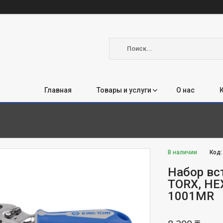
Главная
Товары и услуги
О нас
В наличии
Код
Набор вст
TORX, HE
1001MR