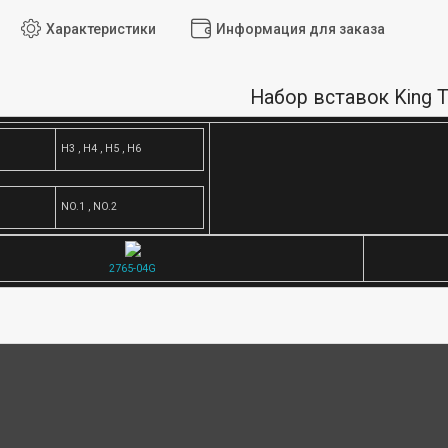
Характеристики
Информация для заказа
Набор вставок King 
H3 , H4 , H5 , H6
NO.1 , NO.2
2765-04G