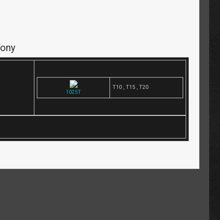
Tony
T10 , T15 , T20
1025T