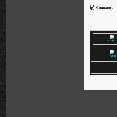
Описание
1025H
1025P