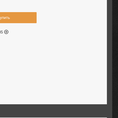
упить
85