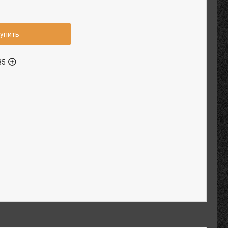
упить
85