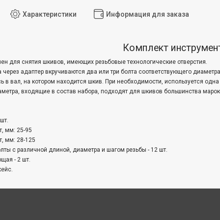
Характеристики
Информация для заказа
Комплект инструмен
ен для снятия шкивов, имеющих резьбовые технологические отверстия.
а через адаптер вкручиваются два или три болта соответствующего диаметра
сь в вал, на котором находится шкив. При необходимости, используется одна
аметра, входящие в состав набора, подходят для шкивов большинства маро
 шт.
т, мм: 25-95
т, мм: 28-125
лты с различной длиной, диаметра и шагом резьбы - 12 шт.
щая - 2 шт.
кейс.