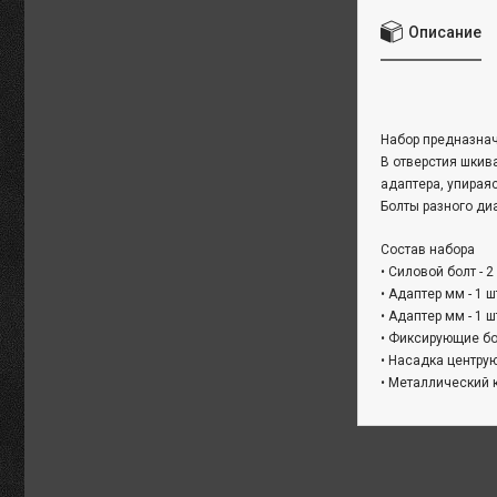
Описание
Набор предназнач
В отверстия шкив
адаптера, упирая
Болты разного ди
Состав набора
• Силовой болт - 2
• Адаптер мм - 1 ш
• Адаптер мм - 1 ш
• Фиксирующие бо
• Насадка центрую
• Металлический 