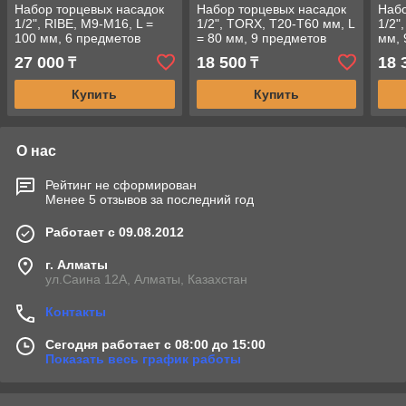
Набор торцевых насадок
Набор торцевых насадок
Набо
1/2", RIBE, М9-М16, L =
1/2", TORX, Т20-Т60 мм, L
1/2"
100 мм, 6 предметов
= 80 мм, 9 предметов
мм, 
KING TONY 4116PR
KING TONY 4119PR10
TON
27 000
18 500
18 
₸
₸
Купить
Купить
О нас
Рейтинг не сформирован
Менее 5 отзывов за последний год
Работает с 09.08.2012
г. Алматы
ул.Саина 12А, Алматы, Казахстан
Контакты
Сегодня работает с 08:00 до 15:00
Показать весь график работы