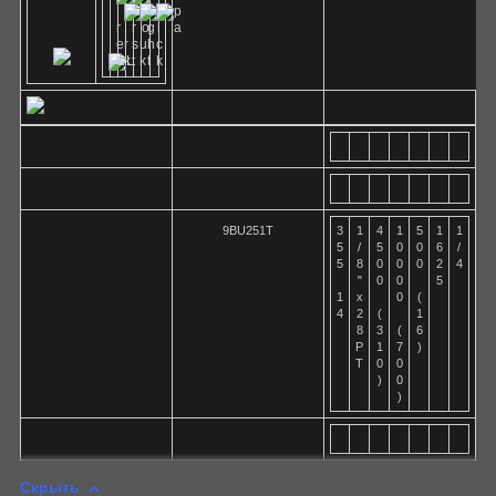
9BU251T
3
1
4
1
5
1
1
5
/
5
0
0
6
/
5
8
0
0
0
2
4
"
0
0
5
1
x
0
(
4
2
(
1
8
3
(
6
P
1
7
)
T
0
0
)
0
)
Скрыть