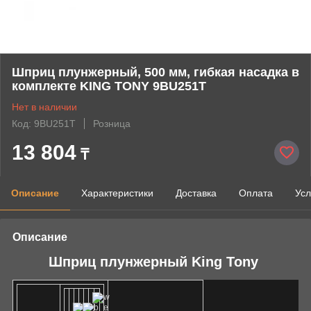
Шприц плунжерный, 500 мм, гибкая насадка в
комплекте KING TONY 9BU251T
Нет в наличии
Код: 9BU251T
Розница
13 804
₸
Описание
Характеристики
Доставка
Оплата
Усл
Описание
Шприц плунжерный King Tony