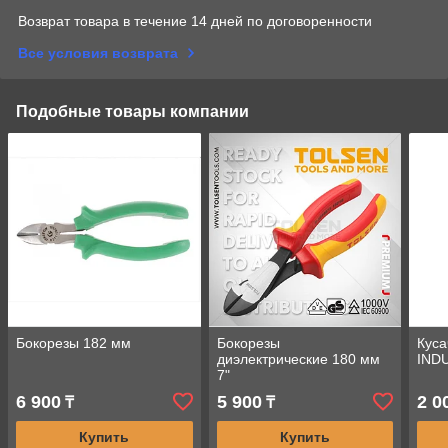
Возврат товара в течение 14 дней по договоренности
Все условия возврата
Подобные товары компании
Бокорезы 182 мм
Бокорезы
Куса
диэлектрические 180 мм
INDU
7"
6 900
5 900
2 0
₸
₸
Купить
Купить