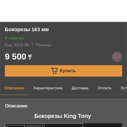
Бокорезы 163 мм
В наличии
Код: 6213-06
Розница
9 500
₸
Купить
Описание
Характеристики
Доставка
Оплата
Усл
Описание
Бокорезы King Tony