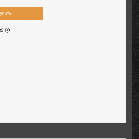
упить
85