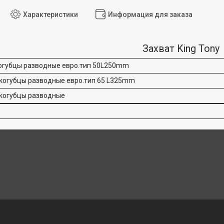
Характеристики
Информация для заказа
Захват King Tony
огубцы разводные евро.тип 50L250mm
когубцы разводные евро.тип 65 L325mm
скогубцы разводные