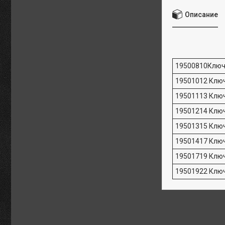
Описание
19500810Ключ
19501012 Ключ
19501113 Ключ
19501214 Ключ
19501315 Ключ
19501417 Ключ
19501719 Ключ
19501922 Ключ