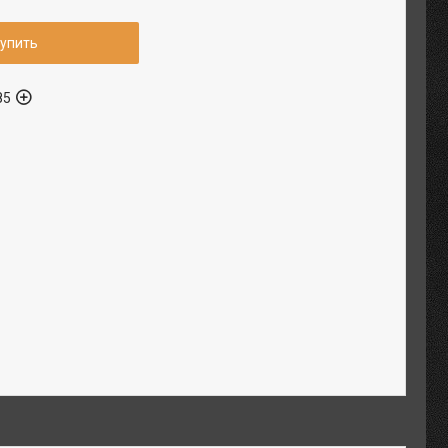
упить
85