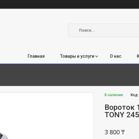
Главная
Товары и услуги
О нас
В наличии
Код
Вороток 
TONY 245
3 800 ₸