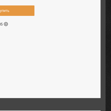
упить
85