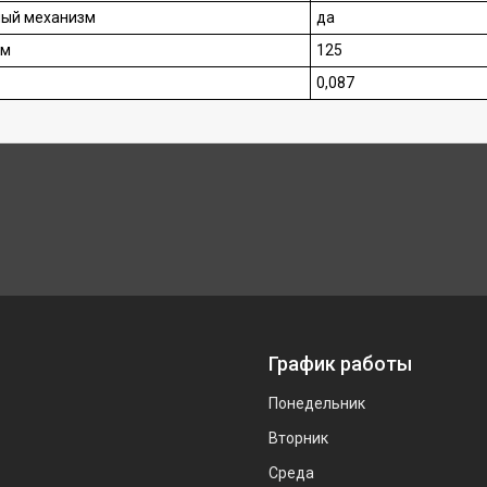
ый механизм
да
мм
125
0,087
График работы
Понедельник
Вторник
Среда