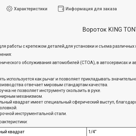
Характеристики
Информация для заказа
Вороток KING TON
ля работы с крепежом деталей,для установки и съема различных 
нения:
хнического обслуживания автомобилей (СТОА), в автосервисах и а
ять используется как рычаг и позволяет прикладывать значительн
роизводства отвечает мировым стандартам качества.
ручка не позволяет инструменту скользить в руке.
рнирным механизмом.
льный квадрат имеет специальный сферический выступ, благодар
оловкой.
прочной инструментальной стали.
рактеристики:
ный квадрат
1/4"