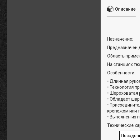
Описание
Назначение:
Предназначен д
Область приме
На станциях те
Особенности:
• Длинная руко
• Технология п
• Шероховатая 
• Обладает ша
• Присоедините
крепежом или г
• Выполнен из 
Технические ха
Посадоч