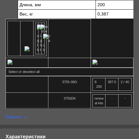
Длина, мм
200
Вес, кг
0,387
Select or deselect all
3755-08G
8
387.0
2 / 40
200
3755DK
renew
-
-
al kits
Скрыть
Характеристики