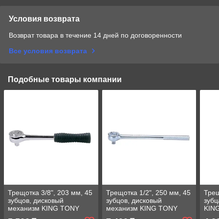
Условия возврата
Возврат товара в течение 14 дней по договоренности
Все условия возврата
Подобные товары компании
Трещотка 3/8", 203 мм, 45
Трещотка 1/2", 250 мм, 45
Трещ
зубцов, дисковый
зубцов, дисковый
зубц
механизм KING TONY
механизм KING TONY
KIN
3725-08G
4725-10FR