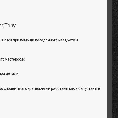
ngTony
няются при помощи посадочного квадрата и
втомастерских.
мой детали.
о справиться с крепежными работами как в быту, так и в