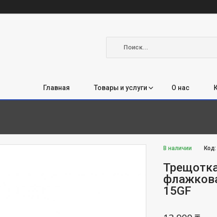
Главная
Товары и услуги
О нас
В наличии
Код
Трещотка 
флажкова
15GF