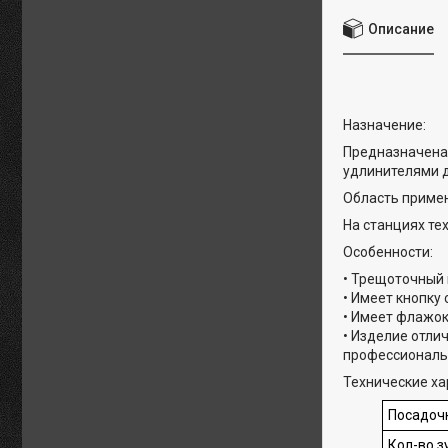
Описание
Назначение:
Предназначена 
удлинителями 
Область приме
На станциях те
Особенности:
• Трещоточный 
• Имеет кнопку 
• Имеет флажок
• Изделие отли
профессиональ
Технические ха
Посадоч
Кол-во з