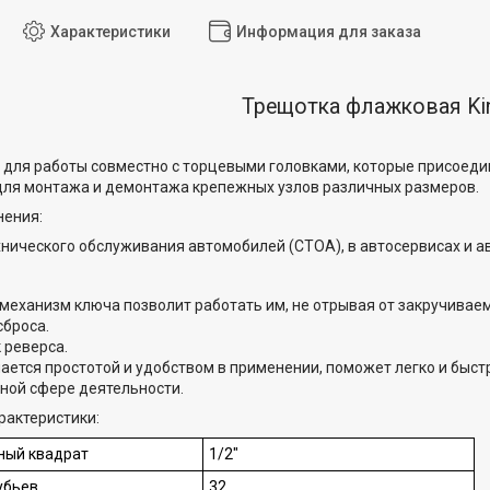
Характеристики
Информация для заказа
Трещотка флажковая Ki
для работы совместно с торцевыми головками, которые присоеди
для монтажа и демонтажа крепежных узлов различных размеров.
нения:
хнического обслуживания автомобилей (СТОА), в автосервисах и а
механизм ключа позволит работать им, не отрывая от закручивае
сброса.
 реверса.
чается простотой и удобством в применении, поможет легко и быстр
ной сфере деятельности.
рактеристики:
ный квадрат
1/2"
убьев
32