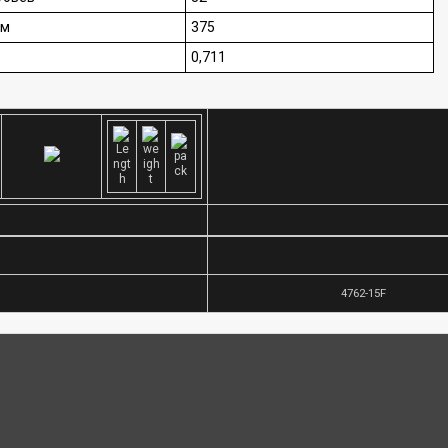
мм
375
0,711
4762-15F