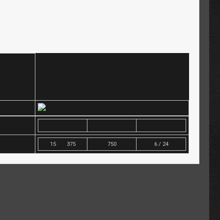
15 375
750
6 / 24