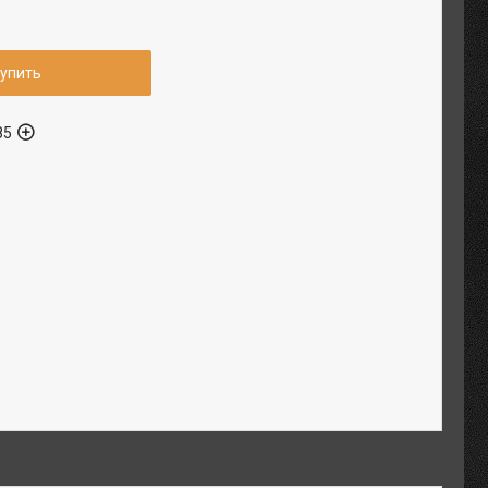
упить
85