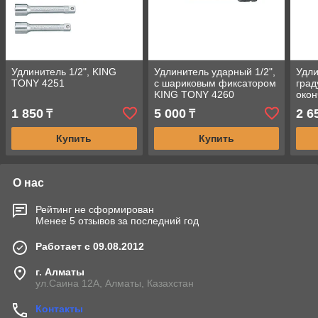
Удлинитель 1/2", KING
Удлинитель ударный 1/2",
Удли
TONY 4251
с шариковым фиксатором
град
KING TONY 4260
окон
дву
1 850
5 000
2 6
₸
₸
TON
Купить
Купить
О нас
Рейтинг не сформирован
Менее 5 отзывов за последний год
Работает с 09.08.2012
г. Алматы
ул.Саина 12А, Алматы, Казахстан
Контакты