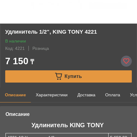
Удлинитель 1/2", KING TONY 4221
В наличии
Код: 4221
Розница
7 150
₸
Купить
Описание
Характеристики
Доставка
Оплата
Усл
Описание
Удлинитель KING TONY