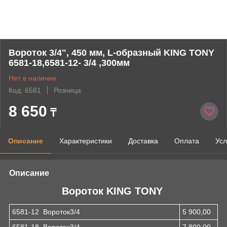
Вороток 3/4", 450 мм, L-образный KING TONY
6581-18,6581-12- 3/4 ,300мм
Нет в наличии
Код: 6581
Розница
8 650
₸
Описание
Характеристики
Доставка
Оплата
Усл
Описание
Вороток KING TONY
6581-12 Вороток3/4
5 900,00