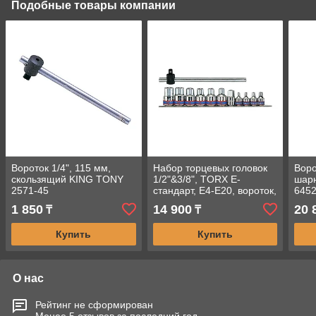
Подобные товары компании
Вороток 1/4", 115 мм,
Набор торцевых головок
Воро
скользящий KING TONY
1/2"&3/8", TORX Е-
шар
2571-45
стандарт, Е4-Е20, вороток,
645
12 предметов KING TONY
1 850
14 900
20 
₸
₸
7112PR Код: 7112PR
Купить
Купить
О нас
Рейтинг не сформирован