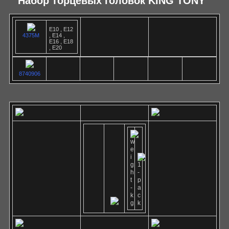
Набор торцевых головок KING TONY
E10 , E12
4375M
, E14 ,
E16 , E18
, E20
8740906