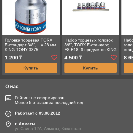
Головка торцевая TORX
Набор торцевых головок
Набо
Е-стандарт 3/8", L = 28 мм
3/8", TORX Е-стандарт,
голо
KING TONY 3375
Е8-Е18, 6 предметов KING
стан
TONY 3106PR
пре
1 200
4 500
8 6
₸
₸
311
Купить
Купить
О нас
Рейтинг не сформирован
Менее 5 отзывов за последний год
Работает с 09.08.2012
г. Алматы
ул.Саина 12А, Алматы, Казахстан