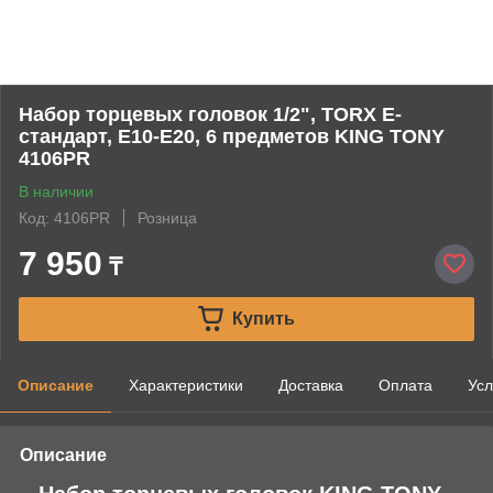
Набор торцевых головок 1/2", TORX Е-
стандарт, Е10-Е20, 6 предметов KING TONY
4106PR
В наличии
Код: 4106PR
Розница
7 950
₸
Купить
Описание
Характеристики
Доставка
Оплата
Усл
Описание