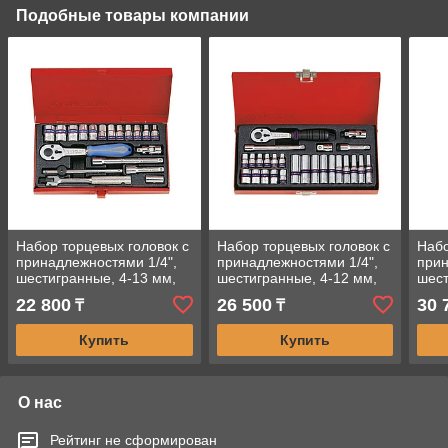
Подобные товары компании
Набор торцевых головок с
Набор торцевых головок с
Набо
принадлежностями 1/4",
принадлежностями 1/4",
прин
шестигранные, 4-13 мм,
шестигранные, 4-12 мм,
шест
19 предметов KING TONY
26 предметов KING TONY
31 
22 800
26 500
30 
₸
₸
2521MR
2526MR
253
Купить
Купить
О нас
Рейтинг не сформирован