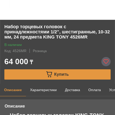
Набор торцевых головок с
принадлежностями 1/2", шестигранные, 10-32
мм, 24 предмета KING TONY 4526MR
В наличии
Код: 4526MR
Розница
64 000
₸
Купить
Описание
Характеристики
Доставка
Оплата
Усл
Описание