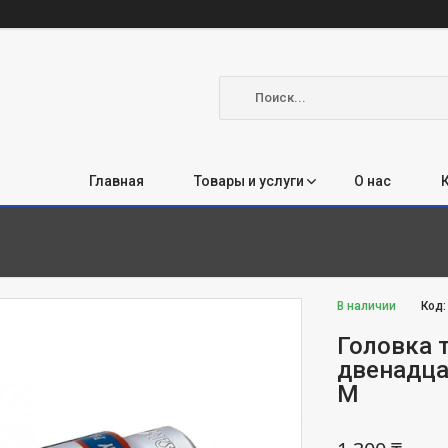
Главная
Товары и услуги
О нас
В наличии
Код
Головка 
двенадца
M