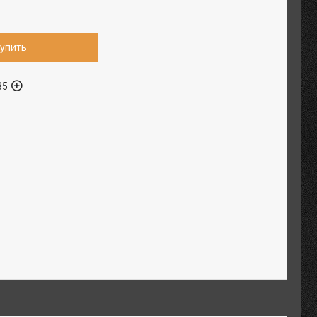
упить
85