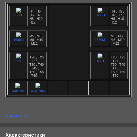
H4 , H5 ,
H4 , H5 ,
1636H
H6 , H7 ,
1680H
H6 , H7 ,
H8 , H10 ,
H8 , H10 ,
H12
H12
M5 , M6 ,
M5 , M6 ,
1636M
M8 , M10
1680M
M8 , M10
, M12
, M12
T20 , T25
T20 , T25
1636T
, T27 ,
1680T
, T27 ,
T30 , T40
T30 , T40
, T45 ,
, T45 ,
T50 , T55
T50 , T55
, T60
, T60
314810M
414810M
Скрыть
Характеристики