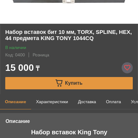
Набор вставок бит 10 мм, TORX, SPLINE, HEX,
44 предмета KING TONY 1044CQ
В наличии
Код: 0400
Розница
15 000
₸
Купить
Описание
Характеристики
Доставка
Оплата
Усл
Описание
Набор вставок King Tony