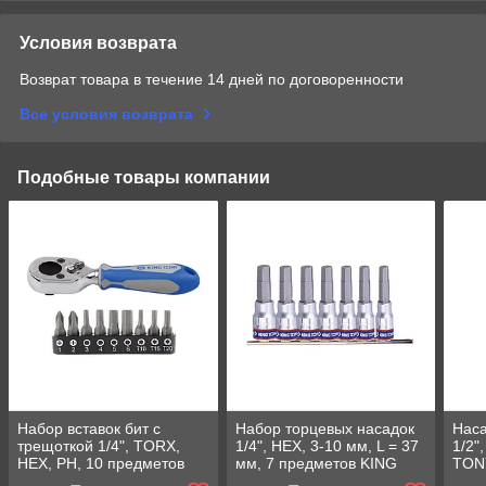
Условия возврата
Возврат товара в течение 14 дней по договоренности
Все условия возврата
Подобные товары компании
Набор вставок бит с
Набор торцевых насадок
Наса
трещоткой 1/4", TORX,
1/4", HEX, 3-10 мм, L = 37
1/2"
HEX, PH, 10 предметов
мм, 7 предметов KING
TON
KING TONY 1001MR
TONY 2127PR