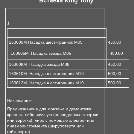
Вставка King Tony
1
163605М Насадка шестигранник М05
450,00
163606M Насадка звезда M06
450,00
163608M Насадка звезда M08
450,00
163610М Насадка шестигранник М10
500,00
163612М Насадка шестигранник М10
500,00
Назначение:
Предназначена для монтажа и демонтажа
крепежа либо вручную (посредством отвертки
или воротка), либо с помощью электро- или
пневмоинструмента (шуруповерта или
гайковерта).