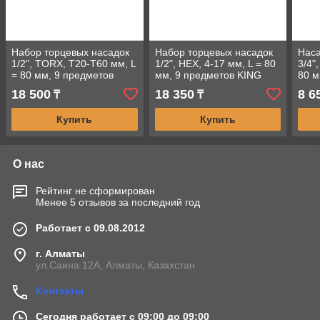
Набор торцевых насадок
Набор торцевых насадок
Наса
1/2", TORX, Т20-Т60 мм, L
1/2", HEX, 4-17 мм, L = 80
3/4"
= 80 мм, 9 предметов
мм, 9 предметов KING
80 
KING TONY 4119PR10
TONY 4120PR10
/602
18 500
18 350
8 6
₸
₸
Купить
Купить
О нас
Рейтинг не сформирован
Менее 5 отзывов за последний год
Работает с 09.08.2012
г. Алматы
ул.Саина 12А, Алматы, Казахстан
Контакты
Сегодня работает с 09:00 до 09:00