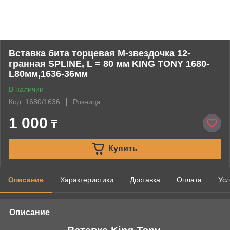
Вставка бита торцевая М-звездочка 12-
гранная SPLINE, L = 80 мм KING TONY 1680-
L80мм,1636-36мм
В наличии
Код: 1680/1636
Розница
1 000
₸
Купить
Описание
Характеристики
Доставка
Оплата
Усл
Описание