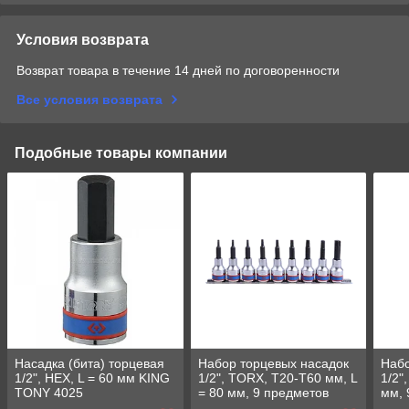
Условия возврата
Возврат товара в течение 14 дней по договоренности
Все условия возврата
Подобные товары компании
Насадка (бита) торцевая
Набор торцевых насадок
Набо
1/2", HEX, L = 60 мм KING
1/2", TORX, Т20-Т60 мм, L
1/2"
TONY 4025
= 80 мм, 9 предметов
мм, 
KING TONY 4119PR10
TON