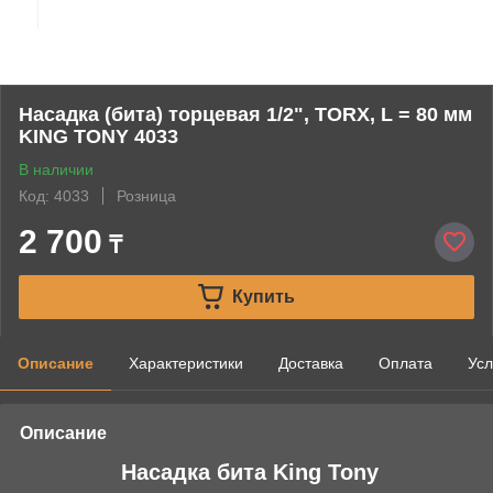
Насадка (бита) торцевая 1/2", TORX, L = 80 мм
KING TONY 4033
В наличии
Код: 4033
Розница
2 700
₸
Купить
Описание
Характеристики
Доставка
Оплата
Усл
Описание
Насадка бита King Tony