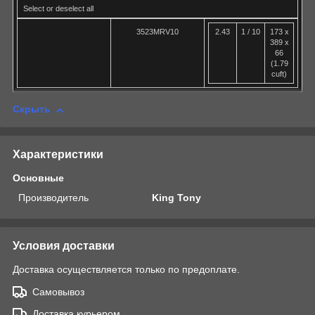
Select or deselect all
3523MRV10
2.43
1 / 10
173 x
389 x
66
(1.79
cuft)
Скрыть
Характеристики
Основные
Производитель
King Tony
Условия доставки
Доставка осуществляется только по предоплате.
Самовывоз
Доставка курьером