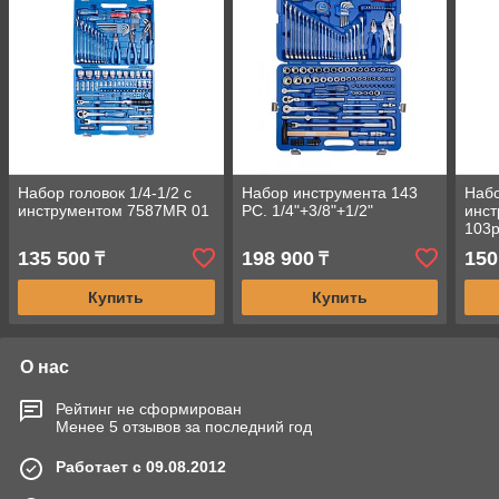
Набор головок 1/4-1/2 с
Набор инструмента 143
Набо
инструментом 7587MR 01
PC. 1/4"+3/8"+1/2"
инст
103
135 500
198 900
150
₸
₸
Купить
Купить
О нас
Рейтинг не сформирован
Менее 5 отзывов за последний год
Работает с 09.08.2012