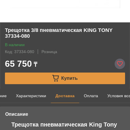
Трещотка 3/8 пневматическая KING TONY
37334-080
В наличии
Код: 37334-080
Розница
65 750
₸
Купить
ние
Характеристики
Доставка
Оплата
Условия во
Описание
Трещотка пневматическая King Tony