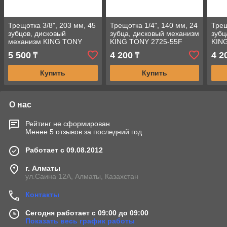
Трещотка 3/8", 203 мм, 45
Трещотка 1/4", 140 мм, 24
Трещ
зубцов, дисковый
зубца, дисковый механизм
зубц
механизм KING TONY
KING TONY 2725-55F
KIN
3725-08G
5 500
4 200
4 2
₸
₸
Купить
Купить
О нас
Рейтинг не сформирован
Менее 5 отзывов за последний год
Работает с 09.08.2012
г. Алматы
ул.Саина 12А, Алматы, Казахстан
Контакты
Сегодня работает с 09:00 до 09:00
Показать весь график работы