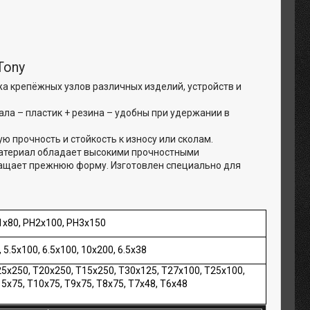
Tony
а крепёжных узлов различных изделий, устройств и
ла – пластик + резина – удобны при удержании в
ю прочность и стойкость к износу или сколам.
 материал обладает высокими прочностными
ращает прежнюю форму. Изготовлен специально для
1x80, PH2x100, PH3x150
, 5.5x100, 6.5x100, 10x200, 6.5x38
5x250, T20x250, T15x250, T30x125, T27x100, T25x100,
5x75, T10x75, T9x75, T8x75, T7x48, T6x48