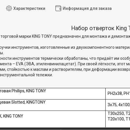
Характеристики
Информация для заказа
Набор отверток King 
 торговой марки KING TONY предназначен для монтажа и демонтаж
учки инструментов, изготовленные из двухкомпонентного материа
ы.
ности инструментов термически обработаны, что придаёт им особу
ента – EVA (ЭВА, этиленвинилацетат). При своей лёгкости, этот
ми, стойкостью к маслам и растворителям, при деформации возв
инструментальной тележки.
овая Phillips, KING TONY
PH2x38, PH
евая Slotted, KINGTONY
3x75, 4x100
T30x250, T2
X, KING TONY
T20x100, T1