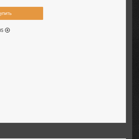
упить
85