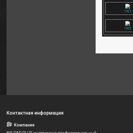
1421
1422