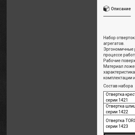
Описание
Набор отверток
агрегатов.
Эргономичные р
процессе работ
Рабочие поверх
Материал ложем
характеристика
комплектации 
Состав набора
Отвертка крест
серии 1421
Отвертка шлиц
серии 1422
Отвертка TOR
серии 1423