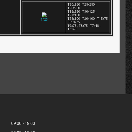
T30x250 , T25x250 ,
T20x250 ,
T15x250 , T30x125 ,
T27x100 ,
T25x100 , T20x100 , T15x75
1423
, T10x75 ,
T9x75 , T8x75 , T7x48 ,
T6x48
09:00
18:00