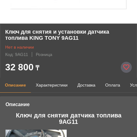
Ключ для снятия и установки датчика
топлива KING TONY 9AG11
Нет в наличии
Код: 9AG11
Розница
32 800
₸
Описание
Характеристики
Доставка
Оплата
Усл
Описание
Ключ для снятия датчика топлива
9AG11