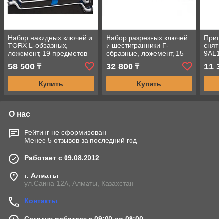
Набор накидных ключей и
Набор разрезных ключей
При
TORX L-образных,
и шестигранники Г-
сня
ложемент, 19 предметов
образные, ложемент, 15
9AL
KING TONY 9-90119MRV
предметов KING TONY 9-
58 500
32 800
11 
₸
₸
90135MRV
Купить
Купить
О нас
Рейтинг не сформирован
Менее 5 отзывов за последний год
Работает с 09.08.2012
г. Алматы
ул.Саина 12А, Алматы, Казахстан
Контакты
Сегодня работает с 09:00 до 09:00