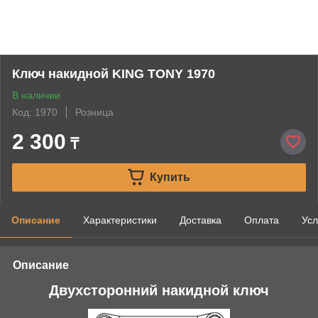
Ключ накидной KING TONY 1970
В наличии
Код: 1970
Розница
2 300
₸
Купить
Описание
Характеристики
Доставка
Оплата
Усл
Описание
Двухсторонний накидной ключ