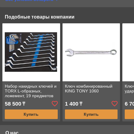
Подобные товары компании
Набор накидных ключей и
Ключ комбинированный
Ключ
TORX L-образных,
KING TONY 1060
уда
ложемент, 19 предметов
KING TONY 9-90119MRV
58 500
1 400
6 7
₸
₸
Купить
Купить
О нас