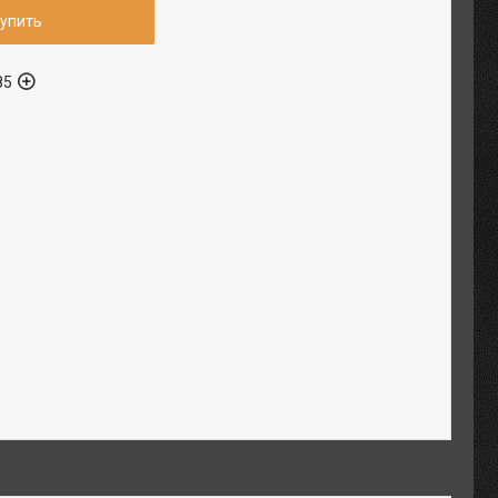
упить
85