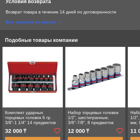
Условия возврата
Возврат товара в течение 14 дней по договоренности
Все условия возврата
Подобные товары компании
Комплект ударных
Набор торцевых головок
Набо
торцевых головок 6 гр.
1/2", шестигранные,
1/2"
3/8"-1 1/4" 14 предметов
3/8"-7/8", 8 предметов
мм, 
1/2"
KING TONY 4510SR
TON
32 000
12 000
11 
₸
₸