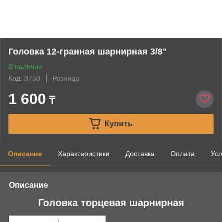
Головка 12-гранная шарнирная 3/8"
В наличии
Код: 3750
Розница
1 600
₸
Купить
Описание
Характеристики
Доставка
Оплата
Усл
Описание
Головка торцевая шарнирная