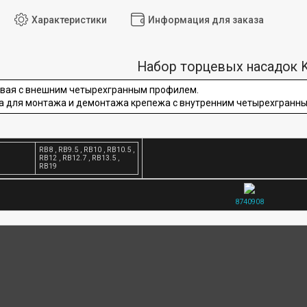
Характеристики
Информация для заказа
Набор торцевых насадок K
евая с внешним четырехгранным профилем.
а для монтажа и демонтажа крепежа с внутренним четырехгранн
RB8 , RB9.5 , RB10 , RB10.5 ,
RB12 , RB12.7 , RB13.5 ,
RB19
8740908