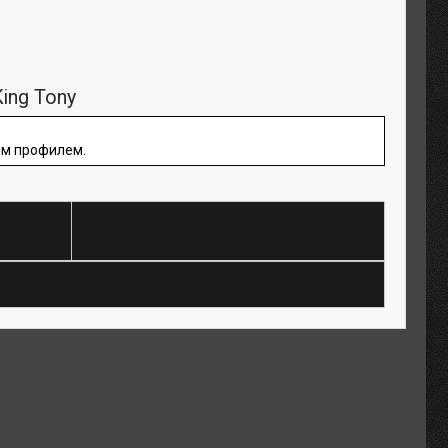
ing Tony
ым профилем.