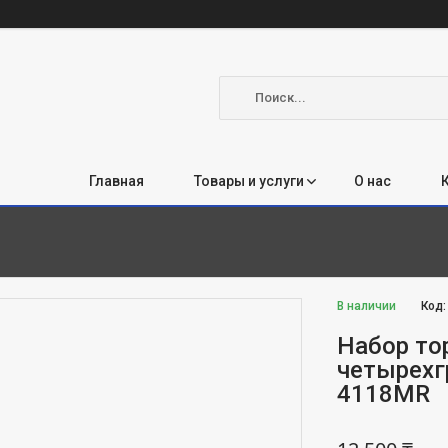
Главная
Товары и услуги
О нас
В наличии
Код
Набор то
четырехг
4118MR