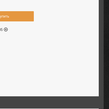
упить
85