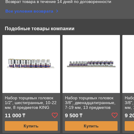
Возврат товара в течение 14 дней по договоренности
Все условия возврата
Подобные товары компании
Набор торцевых головок
Набор торцевых головок
Набо
1/2", шестигранные, 10-22
3/8", двенадцатигранные,
3/8"
мм, 8 предметов KING
7-19 мм, 13 предметов
мм, 
TONY 4510MR
KING TONY 3013MR
TON
11 000
9 500
9 2
₸
₸
Купить
Купить