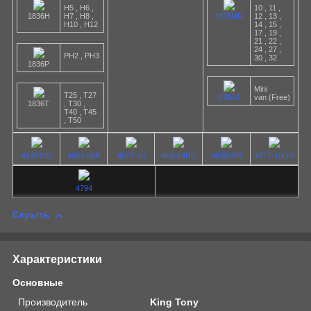
H5 , H6 ,
10 , 11 ,
1836H
H7 , H8 ,
4335MR
12 , 13 ,
H10 , H12
14 , 15 ,
17 , 19 ,
21 , 22 ,
24 , 27 ,
PH2 , PH3
30 , 32
1836P
Mini
T25 , T27
ZS561
van (Free)
1836T
, T30 ,
T40 , T45
, T50
414810S
4251-05R
4572-10
463514RC
463516R
4771-10GR
4794
Скрыть
Характеристики
Основные
Производитель
King Tony