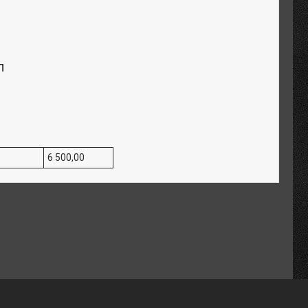
п
6 500,00