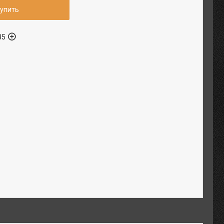
упить
85