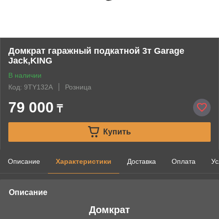
Домкрат гаражный подкатной 3т Garage
Jack,KING
В наличии
Код: 9TY132A
Розница
79 000
₸
Купить
Описание
Характеристики
Доставка
Оплата
Ус
Описание
Домкрат