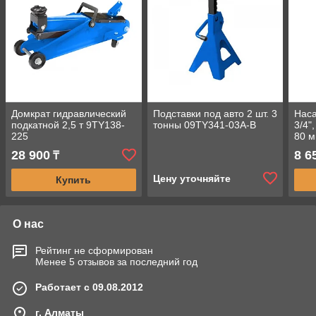
Домкрат гидравлический
Подставки под авто 2 шт. 3
Наса
подкатной 2,5 т 9TY138-
тонны 09TY341-03A-B
3/4"
225
80 
/602
28 900
8 6
₸
Цену уточняйте
Купить
О нас
Рейтинг не сформирован
Менее 5 отзывов за последний год
Работает с 09.08.2012
г. Алматы