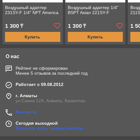
Воздушный адаптер
Воздушный адаптер 1/4"
Воз
231SY-F 1/4" NPT America
BSPT Asian 221SY-F
211S
1 300
1 300
1 5
₸
₸
Купить
Купить
О нас
Рейтинг не сформирован
Менее 5 отзывов за последний год
Работает с 09.08.2012
г. Алматы
ул.Саина 12А, Алматы, Казахстан
Контакты
Сегодня выходной
Показать весь график работы