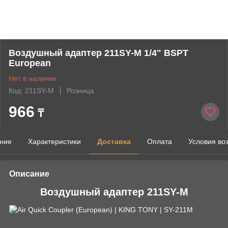
Воздушный адаптер 211SY-M 1/4" BSPT
European
Нет в наличии
Код: 211SY-M
Розница
966
₸
ние
Характеристики
Доставка
Оплата
Условия во
Описание
Воздушный адаптер 211SY-M