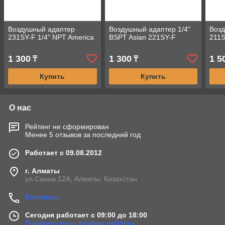
Воздушный адаптер
Воздушный адаптер 1/4"
Воз
231SY-F 1/4" NPT America
BSPT Asian 221SY-F
211S
1 300
1 300
1 5
₸
₸
Купить
Купить
О нас
Рейтинг не сформирован
Менее 5 отзывов за последний год
Работает с 09.08.2012
г. Алматы
ул.Саина 12А, Алматы, Казахстан
Контакты
Сегодня работает с 09:00 до 18:00
Показать весь график работы