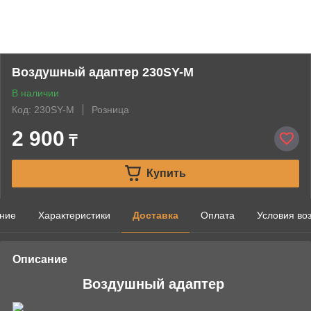
Воздушный адаптер 230SY-M
В наличии
Код: 230SY-M
Розница
2 900
₸
Купить
ние
Характеристики
Доставка
Оплата
Условия во
Описание
Воздушный адаптер