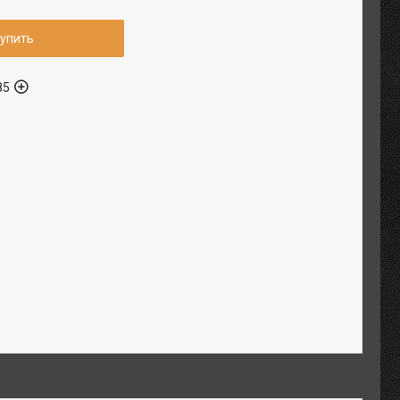
упить
85