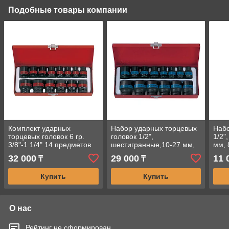
Подобные товары компании
Комплект ударных
Набор ударных торцевых
Набо
торцевых головок 6 гр.
головок 1/2",
1/2"
3/8"-1 1/4" 14 предметов
шестигранные,10-27 мм,
мм, 
1/2"
14 предметов KING TONY
TON
32 000
29 000
11 
₸
₸
4414MP
Купить
Купить
О нас
Рейтинг не сформирован