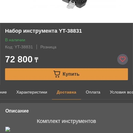
Набор инструмента YT-38831
В наличии
Код: YT-38831
Розница
72 800
₸
Купить
ние
Характеристики
Доставка
Оплата
Условия во
Описание
Комплект инструментов