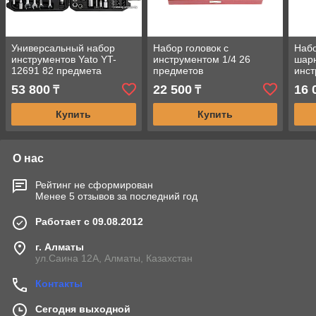
Универсальный набор
Набор головок с
Наб
инструментов Yato YT-
инструментом 1/4 26
шар
12691 82 предмета
предметов
инст
YT-
53 800
22 500
16 
₸
₸
Купить
Купить
О нас
Рейтинг не сформирован
Менее 5 отзывов за последний год
Работает с 09.08.2012
г. Алматы
ул.Саина 12А, Алматы, Казахстан
Контакты
Сегодня выходной