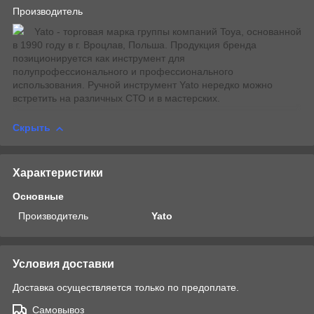
Производитель
Yato - торговая марка группы компаний Toya, основанной
в 1990 году в г. Вроцлав, Польша. Продукция бренда
позиционируется как инструмент для
полупрофессионального и профессионального
использования. Ручной инструмент Yato нередко можно
встретить на различных СТО и в мастерских.
Скрыть
Характеристики
Основные
Производитель
Yato
Условия доставки
Доставка осуществляется только по предоплате.
Самовывоз