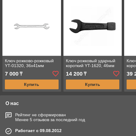
Ключ рожково-рожковый
Ключ рожковый ударный
Клю
YT-01320, 36х41мм
короткий YT-1620, 46мм
коро
7 000
14 200
39 
₸
₸
Купить
Купить
О нас
Рейтинг не сформирован
Менее 5 отзывов за последний год
Работает с 09.08.2012