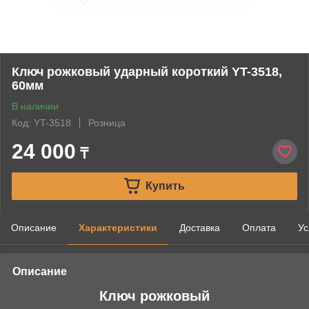
Ключ рожковый ударный короткий YT-3518,
60мм
В наличии
Код: YT-3518
Розница
24 000
₸
Купить
Описание
Характеристики
Доставка
Оплата
Ус
Описание
Ключ рожковый