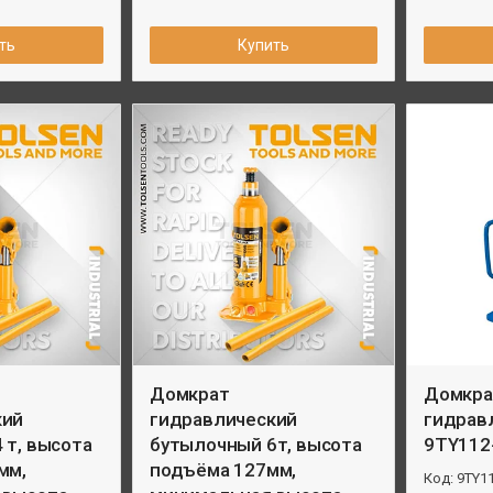
ть
Купить
Домкрат
Домкра
кий
гидравлический
гидрав
 т, высота
бутылочный 6т, высота
9TY112
мм,
подъёма 127мм,
9TY1