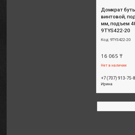
Домкрат буты
винтовой, по
мм, подъем 4
9TYS422-20
9TYS422-20
16 065 ₸
Нет в наличии
+7 (707) 913-75-
Ирина