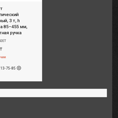
т
лический
ый, 3 т, h
а 85–455 мм,
тная ручка
02ET
₸
ичии
913-75-85