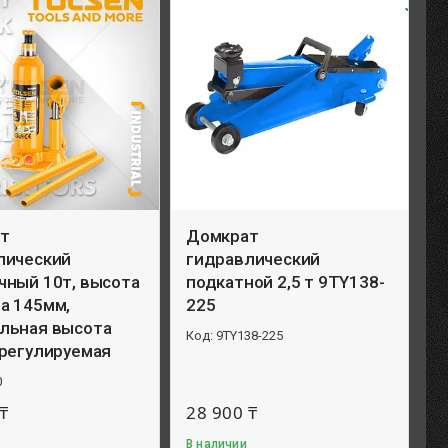
т
Домкрат
лический
гидравлический
чный 10т, высота
подкатной 2,5 т 9TY138-
а 145мм,
225
льная высота
9TY138-225
 регулируемая
0
₸
28 900 ₸
В наличии