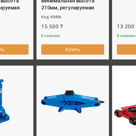
 высота
минимальная высота
лируемая
210мм, регулируемая
65406
15 500 ₸
13 200 
В наличии
В наличии
ть
Купить