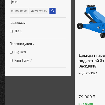
Цена
В наличии
Да
8
Производитель
Big Red
1
Домкрат гар
подкатной 3т
King Tony
7
Jack,KING
9TY132A
79 000 ₸
В наличии