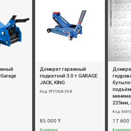
ажный
Домкрат гаражный
Домкра
 Garage
подкатной 3.0 т GARAGE
гидрав
JACK, KING
бутыло
подъём
9TY132A-35-B
минима
225мм,
6541
85 000 ₸
17 600 
В наличии
В наличии