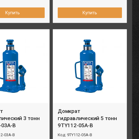
Купить
Купить
т
Домкрат
лический 3 тонн
гидравлический 5 тонн
-03А-В
9TY112-05А-В
12-03А-В
9TY112-05А-В