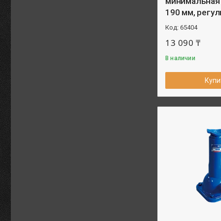
минимальная
190 мм, регу
65404
13 090 ₸
В наличии
Купи