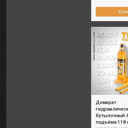
Купи
Домкрат
гидравличес
бутылочный 4
подъёма 118 