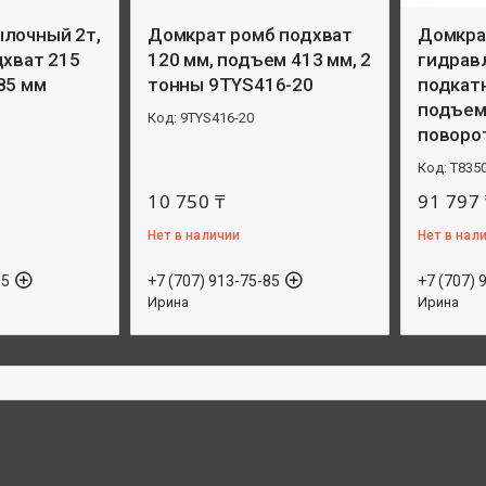
лочный 2т,
Домкрат ромб подхват
Домкра
дхват 215
120 мм, подъем 413 мм, 2
гидрав
85 мм
тонны 9TYS416-20
подкатн
подъем
9TYS416-20
поворо
T835
10 750 ₸
91 797 
Нет в наличии
Нет в нал
85
+7 (707) 913-75-85
+7 (707) 
Ирина
Ирина